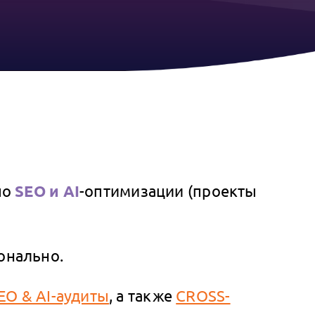
по
SEO и AI
-оптимизации (проекты
онально.
EO & AI-аудиты
, а также
CROSS-