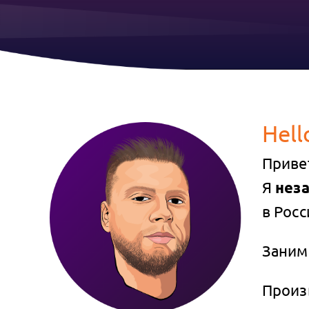
Hell
Приве
Я
нез
в Росс
Заним
Произ