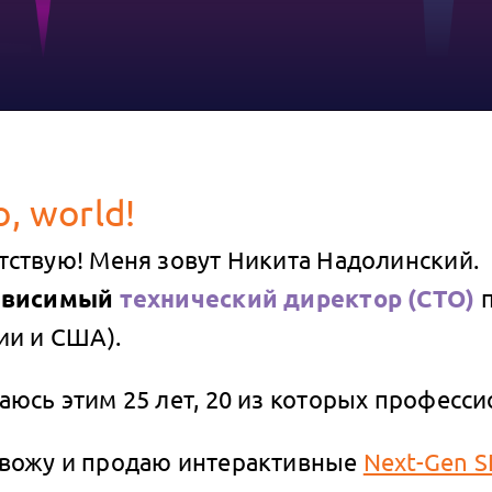
o, world!
тствую! Меня зовут Никита Надолинский.
ависимый
технический директор (CTO)
ии и США).
аюсь этим 25 лет, 20 из которых професси
вожу и продаю интерактивные
Next-Gen S