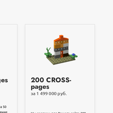
ges
200 CROSS-
pages
за 1 499 000 руб.
а 50
чение