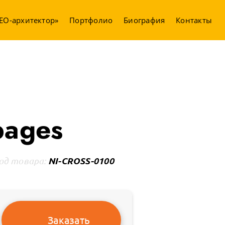
EO-архитектор»
Портфолио
Биография
Контакты
pages
NI-CROSS-0100
од товара:
Заказать