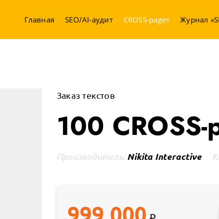
Главная
SEO/AI-аудит
CROSS-pages
Журнал «S
Заказ текстов
100 CROSS-
Nikita Interactive
Производитель:
К
999 000
₽