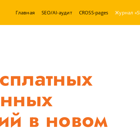
Главная
SEO/AI-аудит
CROSS-pages
Журнал «S
сплатных
енных
ий в новом