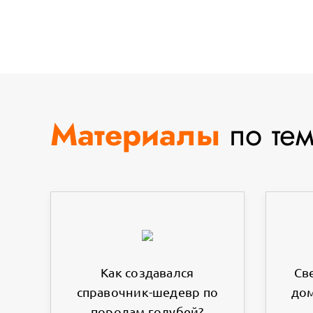
Материалы
по те
Как создавался
Св
справочник-шедевр по
дом
породам голубей?