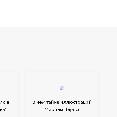
ло в
В чём тайна иллюстраций
до?
Мириам Варес?