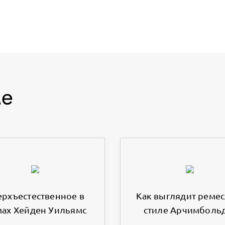
ме
ерхъестественное в
Как выглядит ремес
ах Хейден Уильямс
стиле Арчимболь