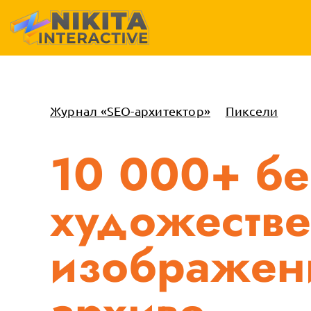
Журнал «SEO-архитектор»
Пиксели
10 000+ бе
художеств
изображен