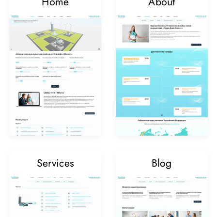
Home
About
Services
Blog