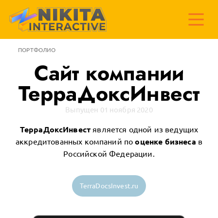
ПОРТФОЛИО
Сайт компании
ТерраДоксИнвест
Выпущен 01 ноября 2020
ТерраДоксИнвест
является одной из ведущих
аккредитованных компаний по
оценке бизнеса
в
Российской Федерации.
TerraDocsInvest.ru