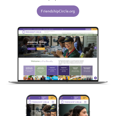
FriendshipCircle.org