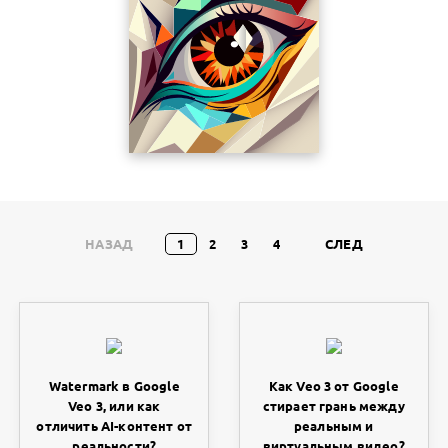
НАЗАД
1
2
3
4
СЛЕД
Watermark в Google
Как Veo 3 от Google
Veo 3, или как
стирает грань между
отличить AI-контент от
реальным и
реальности?
виртуальным видео?