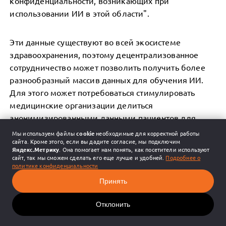
конфиденциальности, возникающих при
использовании ИИ в этой области".
Эти данные существуют во всей экосистеме
здравоохранения, поэтому децентрализованное
сотрудничество может позволить получить более
разнообразный массив данных для обучения ИИ.
Для этого может потребоваться стимулировать
медицинские организации делиться
анонимизированными данными пациентов для
исследовательских целей, обеспечивая при этом
Мы используем файлы
cookie
необходимые для корректной работы
сайта. Кроме этого, если вы дадите согласие, мы подключим
конфиденциальность и безопасность данных. Этот
Яндекс.Метрику
. Она помогает нам понять, как посетители используют
стимул может выражаться в увеличении
сайт, так мы сможем сделать его еще лучше и удобней.
Подробнее о
политике конфиденциальности
возмещения от CMS за определенные услуги или
условия, в которых участвуют сотрудничающие
Принять
стороны.
Отклонить
Чтобы обеспечить учет различных точек зрения при