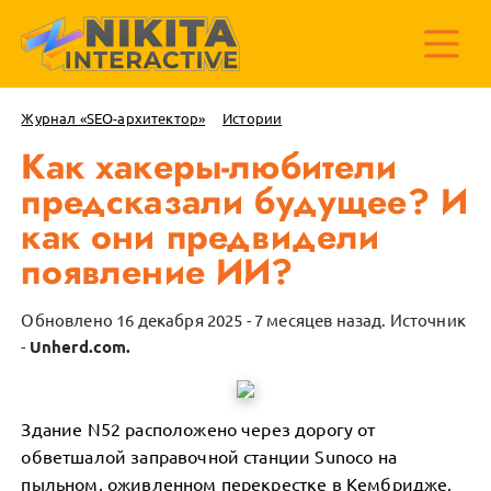
Журнал «SEO-архитектор»
Истории
Как хакеры-любители
предсказали будущее? И
как они предвидели
появление ИИ?
Обновлено 16 декабря 2025 - 7 месяцев назад.
Источник
-
Unherd.com.
Здание N52 расположено через дорогу от
обветшалой заправочной станции Sunoco на
пыльном, оживленном перекрестке в Кембридже,