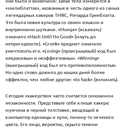
они были и вонючими: запах тела измерялся в
«милиблаттах», названных в честь одного из самых
легендарных хакеров TMRC, Ричарда Гринблатта.
Это была новая культура со своим языком и
внутренними шутками. «Munqe» (искажать)
означало «Mash Until No Good» (мнуть до
непригодности). «Gronk» предмет означало
уничтожить его. «Losing» (проигрышный) код был
некрасивым и неэффективным. «Winning»
(выигрышный) код был его противоположностью.
Но одно слово дожило до наших дней более
эффектно, чем любое другое: «to hack» (взломать).
Сегодня «хакерство» часто считается синонимом
незаконности. Представьте себе клише хакера:
мужчина в черной толстовке, вводящий в
компьютер единицы и нули, почему-то зеленого
цвета. Его лицо, вероятно, скрыто тенями