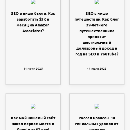
SEO в нише бьюти. Как
SEO в нише
заработать $5K в
путешествий. Как блог
месяц на Amazon
39-летнего
Associates?
путешественника
приносит
шестизначный
долларовый доход в
год на SEO и YouTube?
11 июля 2025
11 июля 2025
Как мой нишевый сайт
Рассел Брансон. 10
занял первое место в
гениальных уроков от
Google за 62 дня!
легенды