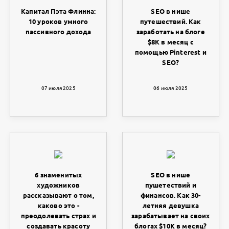
Капитал Пэта Флинна:
SEO в нише
10 уроков умного
путешествий. Как
пассивного дохода
заработать на блоге
$8К в месяц с
помощью Pinterest и
SEO?
07 июля 2025
06 июля 2025
6 знаменитых
SEO в нише
художников
пушетествий и
рассказывают о том,
финансов. Как 30-
каково это -
летняя девушка
преодолевать страх и
зарабатывает на своих
создавать красоту
блогах $10K в месяц?