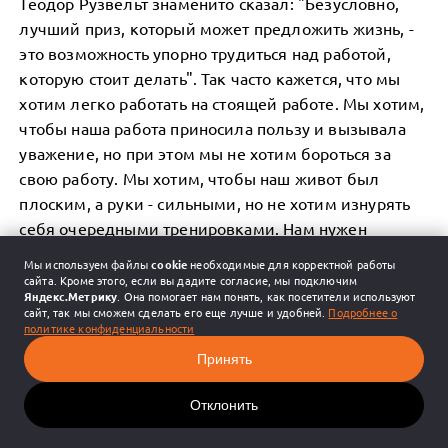
Теодор Рузвельт знаменито сказал: "Безусловно,
лучший приз, который может предложить жизнь, -
это возможность упорно трудиться над работой,
которую стоит делать". Так часто кажется, что мы
хотим легко работать на стоящей работе. Мы хотим,
чтобы наша работа приносила пользу и вызывала
уважение, но при этом мы не хотим бороться за
свою работу. Мы хотим, чтобы наш живот был
плоским, а руки - сильными, но не хотим изнурять
себя очередными тренировками. Нам нужен
конечный результат, но не неудачные попытки,
Мы используем файлы
cookie
необходимые для корректной работы
которые ему предшествуют. Мы хотим получить
сайта. Кроме этого, если вы дадите согласие, мы подключим
Яндекс.Метрику
. Она помогает нам понять, как посетители используют
золото, но не шлифовку.
сайт, так мы сможем сделать его еще лучше и удобней.
Подробнее о
политике конфиденциальности
Каждый может захотеть получить золотую медаль.
Принять
Но мало кто хочет тренироваться как олимпиец.
Отклонить
И все же, несмотря на наше сопротивление, я