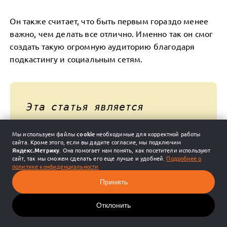
Он также считает, что быть первым гораздо менее
важно, чем делать все отлично. Именно так он смог
создать такую огромную аудиторию благодаря
подкастингу и социальным сетям.
Эта статья является
экземпляром технологии
Мы используем файлы
cookie
необходимые для корректной работы
CROSS-pages
. Такие страницы
сайта. Кроме этого, если вы дадите согласие, мы подключим
Яндекс.Метрику
. Она помогает нам понять, как посетители используют
отлично ранжируются в AI-
сайт, так мы сможем сделать его еще лучше и удобней.
Подробнее о
политике конфиденциальности
Search и попадают в
Принять
рекомендации нейросетей, а
Отклонить
также ТОП органического
поиска Яндекс и Google.